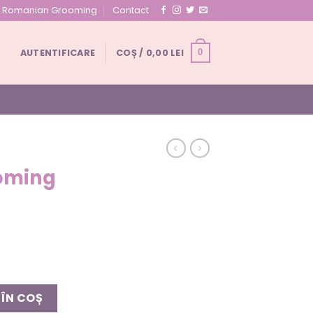
ul Romanian Grooming
Contact
AUTENTIFICARE
COȘ /
0,00
LEI
0
oming
ing Barbati
ÎN COȘ