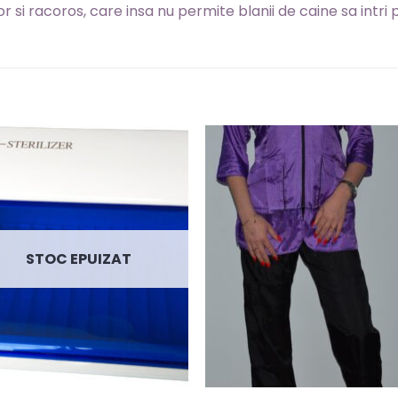
 si racoros, care insa nu permite blanii de caine sa intri p
STOC EPUIZAT