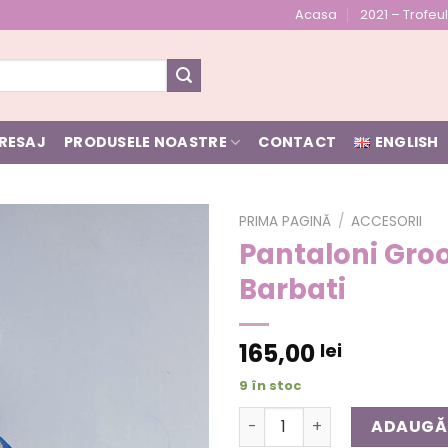
Acasa
2021 – Trofe
RESAJ
PRODUSELE NOASTRE
CONTACT
ENGLISH
PRIMA PAGINĂ
/
ACCESORII
Pantaloni Gro
Barbati
165,00
lei
9 în stoc
Cantitate Pantaloni Groom
ADAUGĂ 