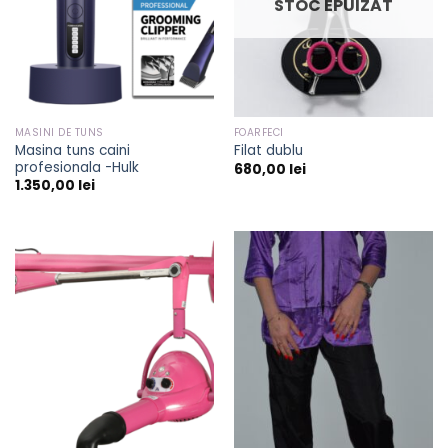
STOC EPUIZAT
MASINI DE TUNS
FOARFECI
Masina tuns caini
Filat dublu
profesionala -Hulk
680,00
lei
1.350,00
lei