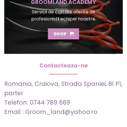
GROOMLAND ACADEMY
Servicii de calitate oferite de
profesionistii echipei noastre.
SHOP
Contacteaza-ne
Romania, Craiova, Strada Spaniei, Bl P1,
parter
Telefon: 0744 789 669
Email : Groom_land@yahoo.ro