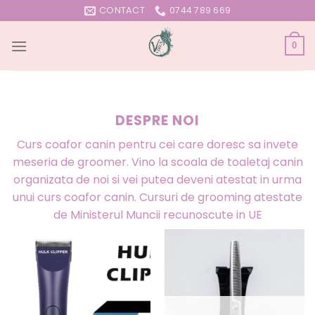
Skip
CONTACT
0744 789 669
to
content
0
DESPRE NOI
Curs coafor canin pentru cei care doresc sa invete
meseria de groomer. Vino la scoala de toaletaj canin
organizata de noi si vei putea deveni atestat in urma
unui curs coafor canin. Cursuri de grooming atestate
de Ministerul Muncii recunoscute in UE