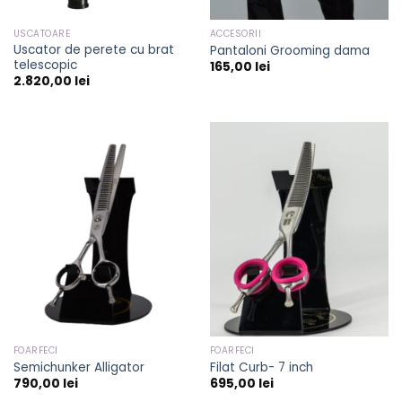
USCATOARE
ACCESORII
Uscator de perete cu brat
Pantaloni Grooming dama
telescopic
165,00
lei
2.820,00
lei
FOARFECI
FOARFECI
Semichunker Alligator
Filat Curb- 7 inch
790,00
lei
695,00
lei