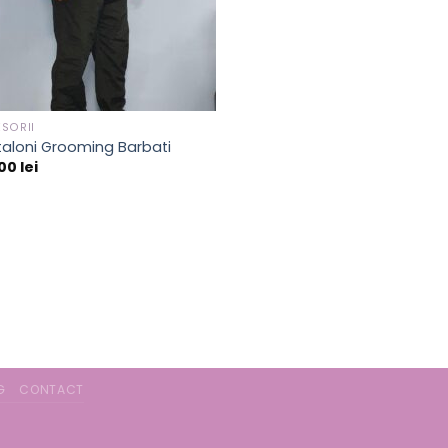
SORII
aloni Grooming Barbati
,00
lei
G
CONTACT