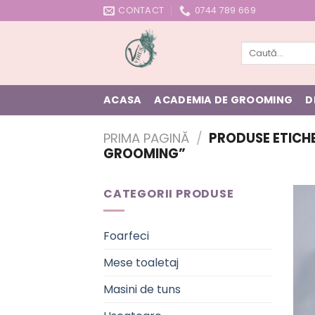
Skip
CONTACT
0744 789 669
to
content
Caută
după:
ACASA
ACADEMIA DE GROOMING
D
PRIMA PAGINĂ
/
PRODUSE ETICH
GROOMING”
CATEGORII PRODUSE
Foarfeci
Mese toaletaj
Masini de tuns