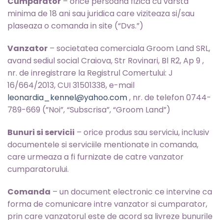
Cumparator
– orice persoana fizica cu varsta
minima de 18 ani sau juridica care viziteaza si/sau
plaseaza o comanda in site (“Dvs.”)
Vanzator
– societatea comerciala Groom Land SRL,
avand sediul social Craiova, Str Rovinari, Bl R2, Ap 9 ,
nr. de inregistrare la Registrul Comertului: J
16/664/2013, CUI 31501338, e-mail
leonardia_kennel@yahoo.com
, nr. de telefon 0744-
789-669 (”Noi”, “Subscrisa”, “Groom Land”)
Bunuri si servicii
– orice produs sau serviciu, inclusiv
documentele si serviciile mentionate in comanda,
care urmeaza a fi furnizate de catre vanzator
cumparatorului.
Comanda
– un document electronic ce intervine ca
forma de comunicare intre vanzator si cumparator,
prin care vanzatorul este de acord sa livreze bunurile