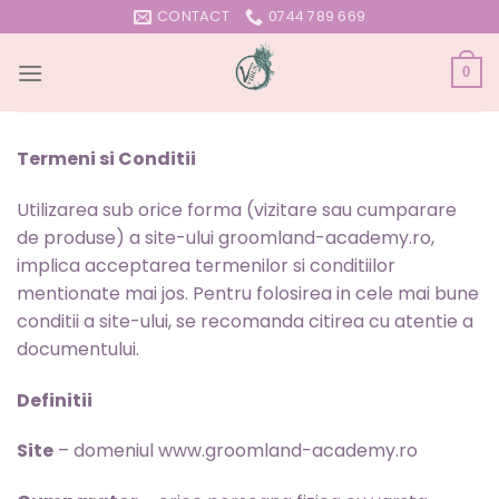
Skip
CONTACT
0744 789 669
to
content
0
Termeni si Conditii
Utilizarea sub orice forma (vizitare sau cumparare
de produse) a site-ului groomland-academy.ro,
implica acceptarea termenilor si conditiilor
mentionate mai jos. Pentru folosirea in cele mai bune
conditii a site-ului, se recomanda citirea cu atentie a
documentului.
Definitii
Site
– domeniul www.groomland-academy.ro