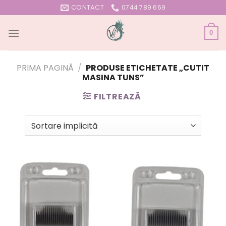
Skip
CONTACT
0744 789 669
to
content
0
PRIMA PAGINĂ
/
PRODUSE ETICHETATE „CUTIT
MASINA TUNS”
FILTREAZĂ